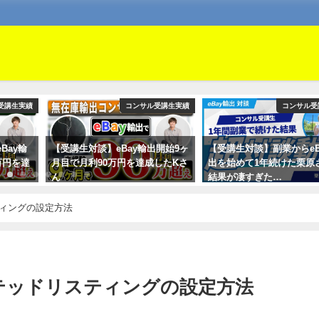
受講生実績
コンサル受講生実績
コンサル受
Bay輸
【受講生対談】eBay輸出開始9ヶ
【受講生対談】副業からeB
万円を達
月目で月利90万円を達成したKさ
出を始めて1年続けた栗原
ん
結果が凄すぎた…
ティングの設定方法
ーテッドリスティングの設定方法