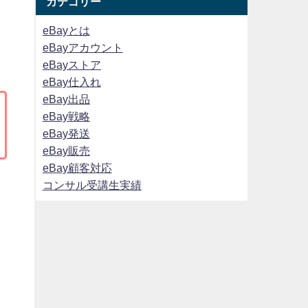
カテゴリー
eBayとは
eBayアカウント
eBayストア
eBay仕入れ
eBay出品
eBay戦略
eBay発送
eBay販売
eBay顧客対応
コンサル受講生実績