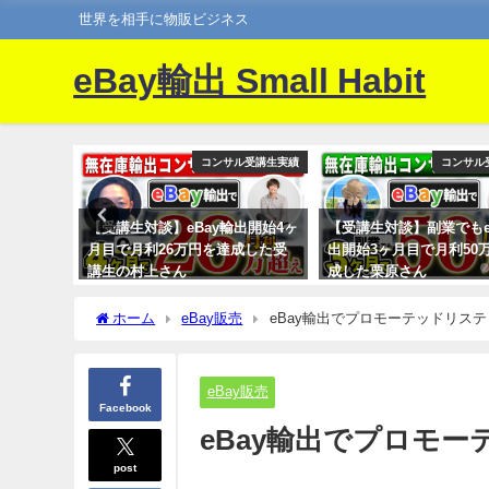
世界を相手に物販ビジネス
eBay輸出 Small Habit
ル受講生実績
コンサル受講生実績
コンサル
出を副業
【受講生対談】eBay輸出開始4ヶ
【受講生対談】副業でもe
成したMさ
月目で月利26万円を達成した受
出開始3ヶ月目で月利50
講生の村上さん
成した栗原さん
ホーム
eBay販売
eBay輸出でプロモーテッドリス
eBay販売
Facebook
eBay輸出でプロモ
post