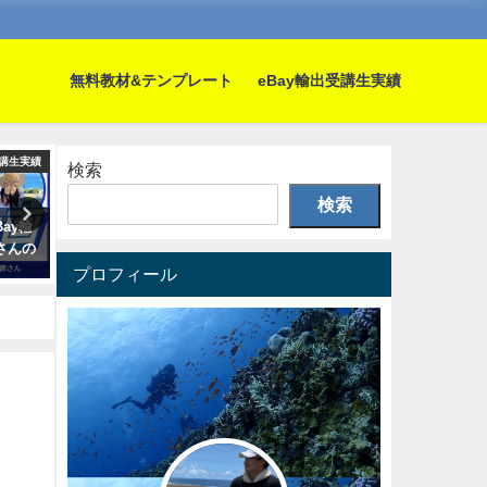
無料教材&テンプレート
eBay輸出受講生実績
講生実績
コンサル受講生実績
コンサル受
検索
検索
ay輸
【受講生対談】eBay輸出で月利
【受講生対談】eBay輸出開
さんの
160万円を達成した栗原さん
ヶ月目で月利140万円を達
村上さん
プロフィール