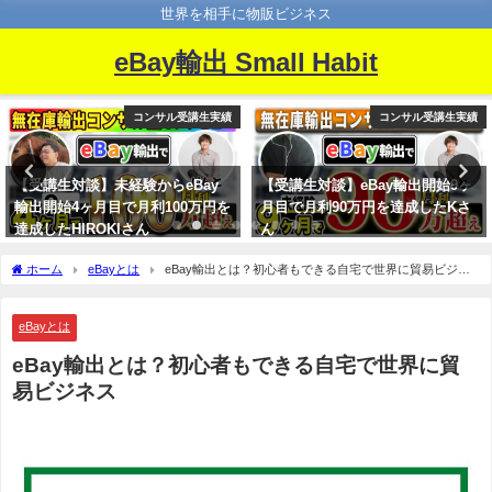
世界を相手に物販ビジネス
eBay輸出 Small Habit
コンサル受講生実績
コンサル受講生実績
【受講生対談】未経験からeBay
【受講生対談】eBay輸出開始9ヶ
輸出開始4ヶ月目で月利100万円を
月目で月利90万円を達成したKさ
達成したHIROKIさん
ん
ホーム
eBayとは
eBay輸出とは？初心者もできる自宅で世界に貿易ビジネ
ス
eBayとは
eBay輸出とは？初心者もできる自宅で世界に貿
易ビジネス