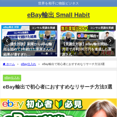
世界を相手に物販ビジネス
eBay輸出 Small Habit
コンサル受講生実績
コンサル受講生実績
【受講生対談】副業からeBay輸
【受講生対談】eBay輸出開始7ヶ
出を始めて1年続けた栗原さんの
月目で月利100万円を達成した栗
結果が凄すぎた…
原さん
ホーム
eBay仕入れ
eBay輸出で初心者におすすめなリサーチ方法3選
eBay仕入れ
eBay輸出で初心者におすすめなリサーチ方法3選