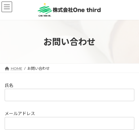
コ
ナ
ン
ビ
テ
ゲ
ン
ー
ツ
シ
へ
ョ
お問い合わせ
ス
ン
キ
に
ッ
移
プ
動
HOME
お問い合わせ
氏名
メールアドレス